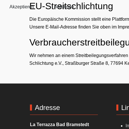
EU-Streitschlichtung
Akzeptieren
Ablehnen
Die Europäische Kommission stellt eine Plattform
Unsere E-Mail-Adresse finden Sie oben im Impr
Verbraucher­streit­beileg
Wir nehmen an einem Streitbeilegungsverfahren vo
Schlichtung e.V., Straßburger Straße 8, 77694 K
Adresse
Li
La Terrazza Bad Bramstedt
I