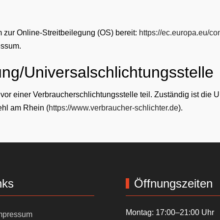
 zur Online-Streitbeilegung (OS) bereit:
https://ec.europa.eu/c
essum.
ung/Universal­schlichtungs­stelle
r einer Verbraucherschlichtungsstelle teil. Zuständig ist die U
ehl am Rhein (
https://www.verbraucher-schlichter.de
).
nks
Öffnungszeiten
Montag: 17:00–21:00 Uhr
mpressum