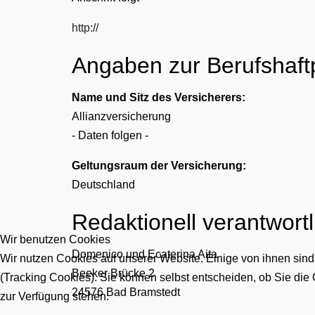
http://
Angaben zur Berufs­haftp
Name und Sitz des Versicherers:
Allianzversicherung
- Daten folgen -
Geltungsraum der Versicherung:
Deutschland
Redaktionell verantwortl
Wir benutzen Cookies
Domenico und Ecaterina Aita
Wir nutzen Cookies auf unserer Website. Einige von ihnen sind
Beeker Brücke 2
(Tracking Cookies). Sie können selbst entscheiden, ob Sie die
24576 Bad Bramstedt
zur Verfügung stehen.