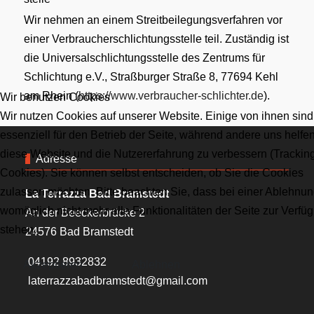
Wir nehmen an einem Streitbeilegungsverfahren vor
einer Verbraucherschlichtungsstelle teil. Zuständig ist
die Universalschlichtungsstelle des Zentrums für
Schlichtung e.V., Straßburger Straße 8, 77694 Kehl
am Rhein (
https://www.verbraucher-schlichter.de
).
Wir benutzen Cookies
Wir nutzen Cookies auf unserer Website. Einige von ihnen sind
essenziell für den Betrieb der Seite, während andere uns helfen
diese Website und die Nutzererfahrung zu verbessern (Trackin
Adresse
Cookies). Sie können selbst entscheiden, ob Sie die Cookies
zulassen möchten. Bitte beachten Sie, dass bei einer Ablehnu
La Terrazza Bad Bramstedt
womöglich nicht mehr alle Funktionalitäten der Seite zur Verfü
An der Beeckerbrücke 2
stehen.
24576 Bad Bramstedt
04192 8932832
Akzeptieren
Ablehnen
laterrazzabadbramstedt@gmail.com