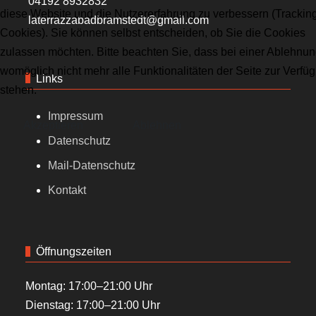
04192 8932832
diese Website und die Nutzererfahrung zu verbessern (Trackin
laterrazzabadbramstedt@gmail.com
Cookies). Sie können selbst entscheiden, ob Sie die Cookies
zulassen möchten. Bitte beachten Sie, dass bei einer Ablehnu
womöglich nicht mehr alle Funktionalitäten der Seite zur Verfü
Links
stehen.
Impressum
Akzeptieren
Ablehnen
Datenschutz
Mail-Datenschutz
Kontakt
Öffnungszeiten
Montag: 17:00–21:00 Uhr
Dienstag: 17:00–21:00 Uhr